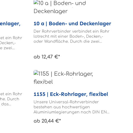
10 a | Boden- und Deckenlager
Der Rohrverbinder verbindet ein Rohr
lotrecht mit einer Boden-, Decken,-
et ein Rohr
oder Wandfläche. Durch die zwei
Decken,-
Gewindestifte wird das Rohrende im
e zwei
Rohrverbinder geklemmt. Das Rohr
hrende im
ab 12,47 €*
braucht nicht gebohrt werden.
Das Rohr
den.
1155 | Eck-Rohrlager, flexibel
et ein Rohr
che. Durch
Unsere Universal-Rohrverbinder
d das
bestehen aus hochwertigen
r geklemmt.
Aluminiumlegierungen nach DIN EN
ebohrt
1706. Wir stellen sie für Rohre mit den
ab 20,44 €*
Durchmessern 30, 40 und 60 mm her.
Auf Nachfrage fertigen wir auch
Sonder-Rohrverbinder oder andere