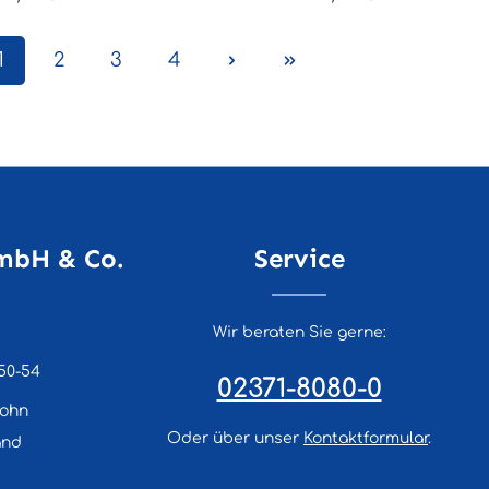
den mit Ø 9,0 mm durchbohrt.
geschraubt oder genietet.
Befestigungsmaterialien 
nicht zum Lieferumfang.
1
2
3
4
Seite
Seite
Seite
Seite
mbH & Co.
Service
Wir beraten Sie gerne:
50-54
02371-8080-0
lohn
Oder über unser
Kontaktformular
.
and