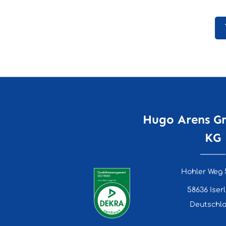
wer
Hugo Arens G
KG
Hohler Weg 
58636 Iser
Deutschl