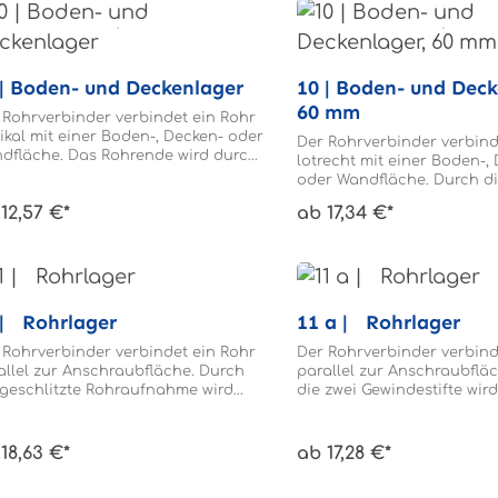
10 | Boden- und Deckenlager
10 | Boden- und Deckenlager,
60 mm
 Rohrverbinder verbindet ein Rohr
tikal mit einer Boden-, Decken- oder
Der Rohrverbinder verbind
dfläche. Das Rohrende wird durch
lotrecht mit einer Boden-, 
 geschlitzten Rohrhalter in den
oder Wandfläche. Durch di
rverbinder geklemmt. Das Ende
Gewindestifte wird das Ro
12,57 €*
ab 17,34 €*
 Rohres wird zweimal mit Ø 9,0 mm
Rohrverbinder geklemmt. 
ohrt.
braucht nicht gebohrt wer
 | Rohrlager
11 a | Rohrlager
 Rohrverbinder verbindet ein Rohr
Der Rohrverbinder verbind
allel zur Anschraubfläche. Durch
parallel zur Anschraubflä
 geschlitzte Rohraufnahme wird
die zwei Gewindestifte wir
 Rohrende im Rohrverbinder
Rohrende im Rohrverbinde
lemmt. Das Rohrende wird zweimal
Das Rohr braucht nicht g
 Ø 9,0mm durchbohrt.
werden.
18,63 €*
ab 17,28 €*