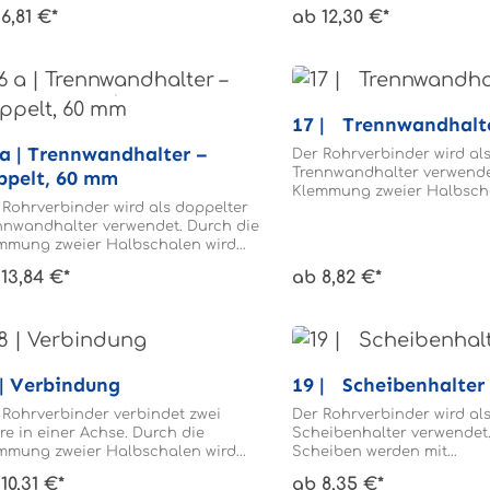
ommen Sie von unserem Service
den.
und einfach durchgeführt
6,81 €*
ab 12,30 €*
Die Rohre brauchen nicht
 Wunsch eine Beratung und eine
kann. Gerne liefern wir Ih
werden.
chnung, damit die Montage schnell
bereits vormontiert. +49 23
 einfach durchgeführt werden
beraten Sie gerne zu uns
n. Gerne liefern wir Ihnen Bauteile
Universal-Rohrverbinders
eits vormontiert. +49 2371 8080-0 Wir
aten Sie gerne zu unserem
17 | Trennwandhalt
versal-Rohrverbindersystem.
wandhalter –
Der Rohrverbinder wird al
Trennwandhalter verwende
ppelt, 60 mm
Klemmung zweier Halbsch
 Rohrverbinder wird als doppelter
der Rohrverbinder am Rohr
nnwandhalter verwendet. Durch die
klemmt gleichzeitig die T
mmung zweier Halbschalen wird
Die Trennwand wird mit Ø 
 Rohrverbinder am Rohr fixiert und
durchbohrt. Die Rohre bra
13,84 €*
ab 8,82 €*
mmt gleichzeitig zwei Trennwände.
gebohrt werden.
 Rohre brauchen nicht gebohrt
den.
18 | Verbindung
19 | Scheibenhalter
 Rohrverbinder verbindet zwei
Der Rohrverbinder wird al
re in einer Achse. Durch die
Scheibenhalter verwendet.
mmung zweier Halbschalen wird
Scheiben werden mit
 Rohrverbinder mit den Rohrenden
Kunststoffschrauben fixier
10,31 €*
ab 8,35 €*
bunden. Die zwei Rohrenden
Rohrverbinder wird an da