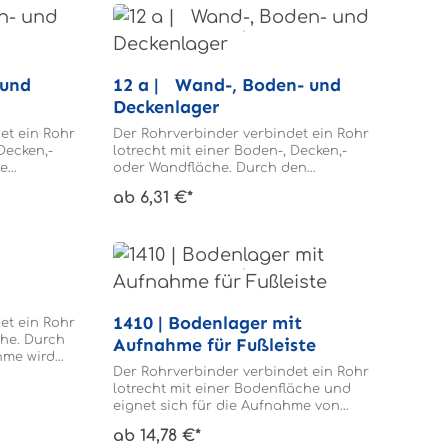
Durchmesser. Auf Wunsch liefern wir
alle Verbinder auch mit polierter,
gebürsteter oder beschichteter
Oberfläche und mit V2A-
 und
12 a | Wand-, Boden- und
Verschraubungen. Die Universal-
Rohrverbinder bieten eine hohe
Deckenlager
Vielfalt an Einsatzmöglichkeiten
et ein Rohr
Ganzheitliche Systemlösungen Wir
Der Rohrverbinder verbindet ein Rohr
Decken,-
lassen Sie nicht alleine stehen. Neben
lotrecht mit einer Boden-, Decken,-
ie
Rohrverbindern und Rohren
oder Wandfläche. Durch den
alen wird
bekommen Sie von unserem Service
Gewindestift wird das Rohrende im
ab 6,31 €*
rverbinder
auf Wunsch eine Beratung und eine
Rohrverbinder geklemmt. Das Rohr
wird einmal
Zeichnung, damit die Montage schnell
braucht nicht gebohrt werden.
und einfach durchgeführt werden
kann. Gerne liefern wir Ihnen Bauteile
bereits vormontiert. +49 2371 8080-0 Wir
beraten Sie gerne zu unserem
Universal-Rohrverbindersystem.
1410 | Bodenlager mit
et ein Rohr
che. Durch
Aufnahme für Fußleiste
hme wird
Der Rohrverbinder verbindet ein Rohr
inder
lotrecht mit einer Bodenfläche und
t nicht
eignet sich für die Aufnahme von
Fußleisten. Durch die Gewindestifte
ab 14,78 €*
wird das Rohrende und die Fußleisten