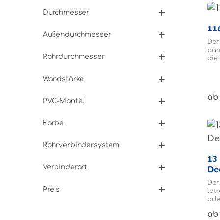
Durchmesser
Außendurchmesser
Der
par
Rohrdurchmesser
die
Roh
Das
Wandstärke
wer
ab 
PVC-Mantel
Farbe
Rohrverbindersystem
13 | Wand-, Bode
Verbinderart
De
Der
Preis
lot
ode
ges
ab 
Roh