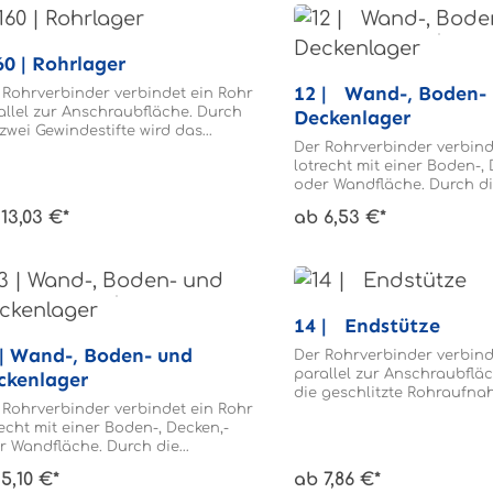
1160 | Rohrlager
12 | Wand-, Boden-
 Rohrverbinder verbindet ein Rohr
allel zur Anschraubfläche. Durch
Deckenlager
 zwei Gewindestifte wird das
Der Rohrverbinder verbind
rende im Rohrverbinder geklemmt.
lotrecht mit einer Boden-, 
 Rohr braucht nicht gebohrt
oder Wandfläche. Durch d
den.
Klemmung zweier Halbsch
13,03 €*
ab 6,53 €*
das Rohrende mit dem Roh
verbunden. Das Rohrende 
mit Ø 9,0mm durchbohrt.
14 | Endstütze
n- und
Der Rohrverbinder verbind
parallel zur Anschraubflä
ckenlager
die geschlitzte Rohraufna
 Rohrverbinder verbindet ein Rohr
das Rohrende im Rohrverb
recht mit einer Boden-, Decken,-
geklemmt. Das Rohr brauch
r Wandfläche. Durch die
gebohrt werden.
chlitzte Rohraufnahme wird das
5,10 €*
ab 7,86 €*
rende im Rohrverbinder geklemmt.