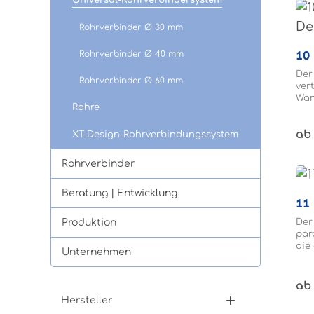
Rohrverbinder Ø 30 mm
Rohrverbinder Ø 40 mm
Der
Rohrverbinder Ø 60 mm
ver
Wan
Rohre
den
Roh
ab 
des
XT-Design-Rohrverbindungssystem
geb
Rohrverbinder
Beratung | Entwicklung
11
Produktion
Der
par
die
Unternehmen
das
gek
mit
ab 
Hersteller