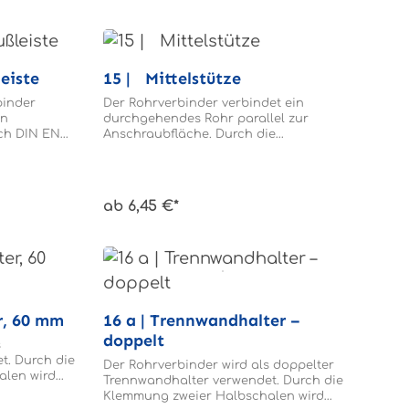
geklemmt. Das Rohr und die Fußleisten
brauchen nicht gebohrt werden.
ßleiste
15 | Mittelstütze
binder
Der Rohrverbinder verbindet ein
en
durchgehendes Rohr parallel zur
ch DIN EN
Anschraubfläche. Durch die
hre mit den
geschlitzte Rohraufnahme wird das
0 mm her.
Rohrende im Rohrverbinder geklemmt.
r auch
Das Rohr braucht nicht gebohrt
er andere
werden.
ab 6,45 €*
iefern wir
ierter,
teter
versal-
e hohe
keiten
er, 60 mm
16 a | Trennwandhalter –
ngen Wir
tehen. Neben
doppelt
s
en
t. Durch die
Der Rohrverbinder wird als doppelter
m Service
alen wird
Trennwandhalter verwendet. Durch die
 und eine
 fixiert und
Klemmung zweier Halbschalen wird
tage schnell
rennwand.