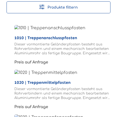
Produkte filtern
1010 | Treppenanschlusspfosten
Dieser vormontierte Geländerpfosten besteht aus
Rohrverbindern und einem mechanisch bearbeiteten
Aluminiumrohr als fertige Baugruppe. Eingesetzt wird
der Treppenanschlusspfosten am Übergang von der
Preis auf Anfrage
Treppe zum Laufsteg.
1020 | Treppenmittelpfosten
Dieser vormontierte Geländerpfosten besteht aus
Rohrverbindern und einem mechanisch bearbeiteten
Aluminiumrohr als fertige Baugruppe. Eingesetzt wird
der Treppenmittelpfosten im Verlauf der Treppe.
Preis auf Anfrage