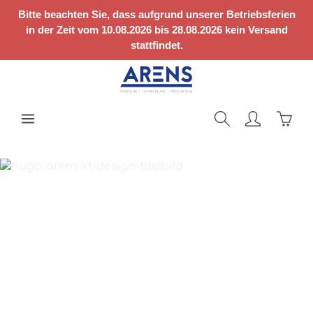
Zum Hauptinhalt springen
Bitte beachten Sie, dass aufgrund unserer Betriebsferien
in der Zeit vom 10.08.2026 bis 28.08.2026 kein Versand
stattfindet.
Ware
XT-DESIGN
Das Höchstmaß an
Komfort, Sicherheit und
Qualität