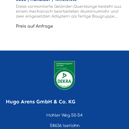
Diese vormontierte Geländer-Querstange besteht aus
einem mechanisch bearbeiteten Aluminiumrohr und
zwei eingesetzten Adaptern als fertige Baugruppe.
Eingesetzt wir der Handlauf und die Knieleiste als
Preis auf Anfrage
Querverbindung zwischen den einzelnen Pfosten.
Hugo Arens GmbH & Co. KG
Hohler Weg 50-54
58636 Iserlohn