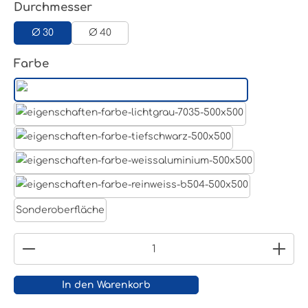
auswählen
Durchmesser
Ø 30
Ø 40
auswählen
Farbe
Aluminum Roh
Lichtgrau RAL 7035
Tiefschwarz RAL 9005
Weißaluminium- RAL 9006
Reinweiß RAL 9010
Sonderoberfläche
Produkt Anzahl: Gib den gewünschten Wert ein
In den Warenkorb