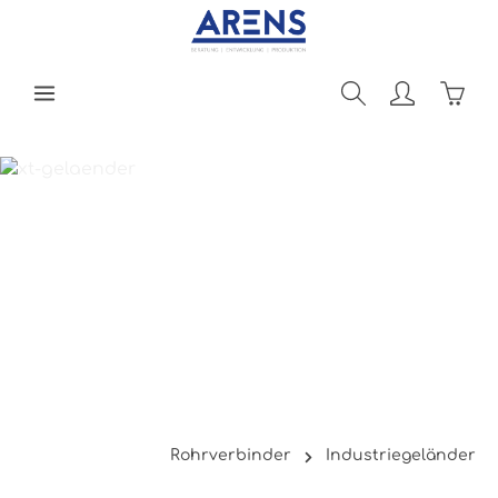
Zum Hauptinhalt springen
Ware
Rohrverbinder
Industriegeländer