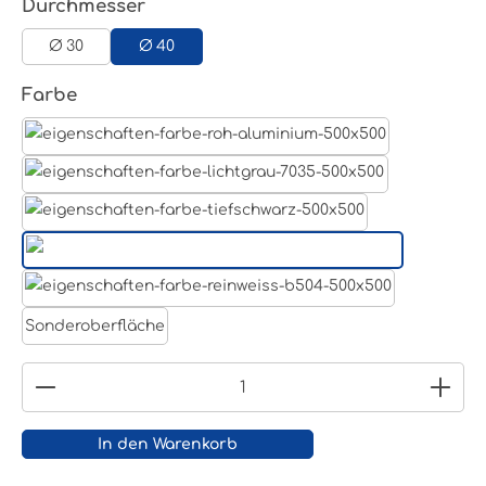
auswählen
Durchmesser
Ø 30
Ø 40
auswählen
Farbe
Aluminum Roh
Lichtgrau RAL 7035
Tiefschwarz RAL 9005
Weißaluminium- RAL 9006
Reinweiß RAL 9010
Sonderoberfläche
Produkt Anzahl: Gib den gewünschten Wert ein
In den Warenkorb