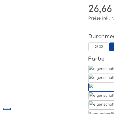
26,66
Regulärer P
Preise inkl.
Durchme
Ø 30
au
Farbe
Sonderoberfl