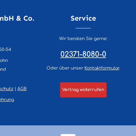
mbH & Co.
Service
Wir beraten Sie gerne:
50-54
02371-8080-0
lohn
Oder über unser
Kontaktformular
.
and
schutz
|
AGB
Vertrag widerrufen
ehrung