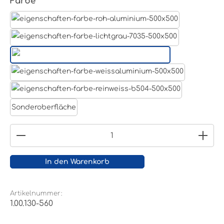
auswählen
Farbe
Aluminum Roh
Lichtgrau RAL 7035
Tiefschwarz RAL 9005
Weißaluminium- RAL 9006
Reinweiß RAL 9010
Sonderoberfläche
Produkt Anzahl: Gib den gewünschten Wert ein
In den Warenkorb
Artikelnummer:
1.00.130-560