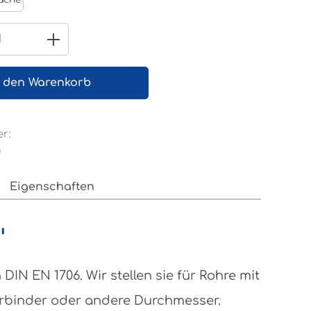
 Anzahl: Gib den gewünschten Wert e
n den Warenkorb
r:
0
Eigenschaften
"
N EN 1706. Wir stellen sie für Rohre mit
erbinder oder andere Durchmesser.