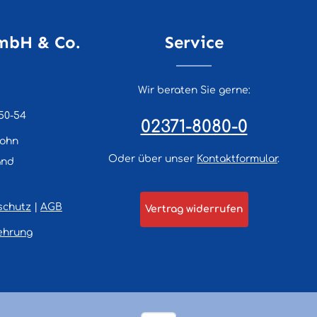
mbH & Co.
Service
Wir beraten Sie gerne:
50-54
02371-8080-0
lohn
Oder über unser
Kontaktformular
.
and
schutz
|
AGB
Vertrag widerrufen
ehrung