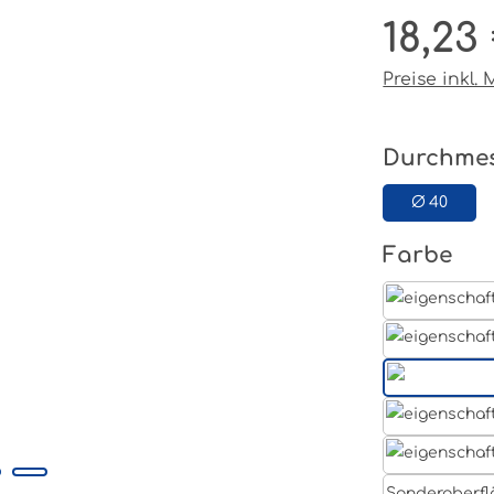
18,23
Regulärer P
Preise inkl.
Durchme
Ø 40
au
Farbe
Sonderoberfl