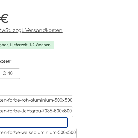
 €
reis:
 MwSt. zzgl. Versandkosten
gbar, Lieferzeit: 1-2 Wochen
auswählen
sser
Ø 40
swählen
Aluminum Roh
Lichtgrau RAL 7035
Tiefschwarz RAL 9005
Weißaluminium- RAL 9006