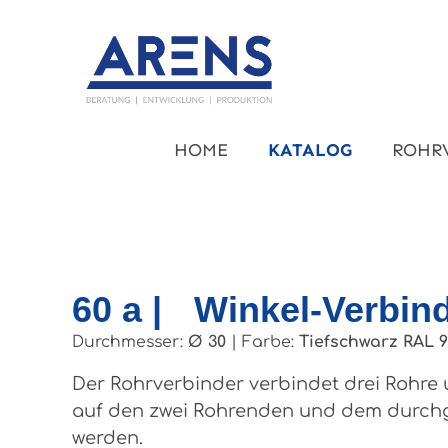
um Hauptinhalt springen
Zur Hauptnavigation springen
HOME
KATALOG
ROHR
60 a | Winkel-Verbin
Durchmesser:
Ø 30
|
Farbe:
Tiefschwarz RAL 
Der Rohrverbinder verbindet drei Rohre u
auf den zwei Rohrenden und dem durchge
werden.