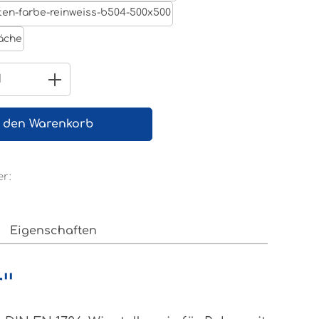
Reinweiß RAL 9010
äche
 Anzahl: Gib den gewünschten Wert e
n den Warenkorb
r:
Eigenschaften
r"