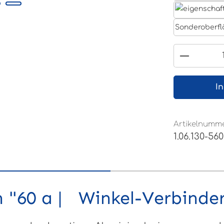
Sonderoberfl
Produkt
I
Artikelnumme
1.06.130-560
 "60 a | Winkel-Verbinde