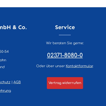
mbH & Co.
Service
Wir beraten Sie gerne:
50-54
02371-8080-0
lohn
Oder über unser
Kontaktformular
.
and
schutz
|
AGB
Vertrag widerrufen
ehrung