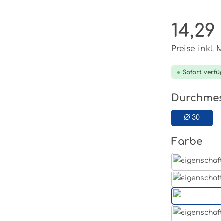
14,29
Regulärer P
Preise inkl.
Sofort verfü
Durchme
Ø 30
au
Farbe