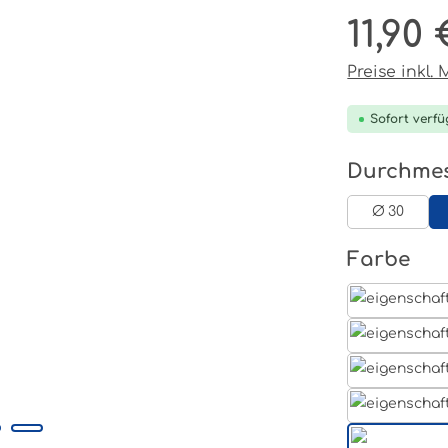
11,90 
Regulärer P
Preise inkl.
Sofort verfü
Durchme
Ø 30
au
Farbe