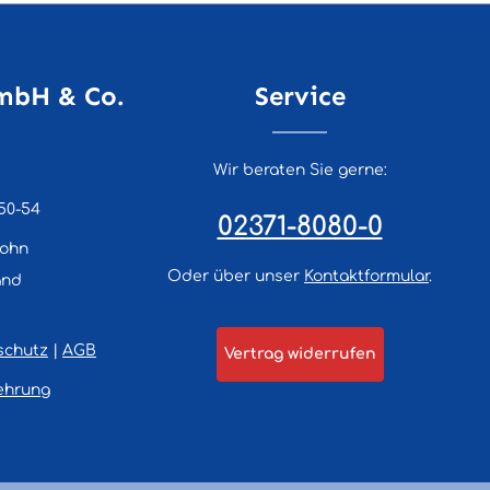
mbH & Co.
Service
Wir beraten Sie gerne:
50-54
02371-8080-0
lohn
Oder über unser
Kontaktformular
.
and
schutz
|
AGB
Vertrag widerrufen
ehrung