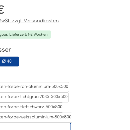
€
reis:
 MwSt. zzgl. Versandkosten
gbar, Lieferzeit: 1-2 Wochen
auswählen
sser
Ø 40
swählen
Aluminum Roh
Lichtgrau RAL 7035
Tiefschwarz RAL 9005
Weißaluminium- RAL 9006