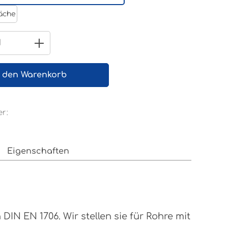
Reinweiß RAL 9010
äche
 Anzahl: Gib den gewünschten Wert e
n den Warenkorb
r:
Eigenschaften
N EN 1706. Wir stellen sie für Rohre mit