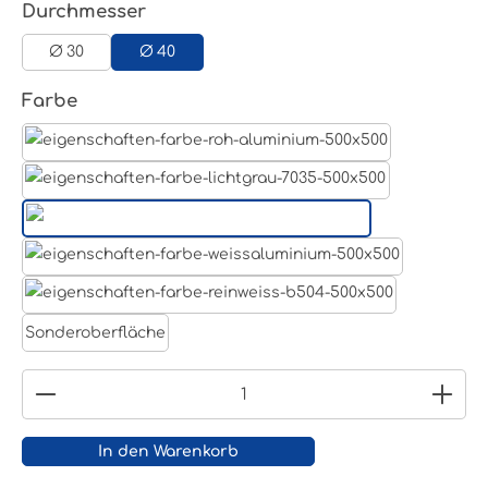
auswählen
Durchmesser
Ø 30
Ø 40
auswählen
Farbe
Aluminum Roh
Lichtgrau RAL 7035
Tiefschwarz RAL 9005
Weißaluminium- RAL 9006
Reinweiß RAL 9010
Sonderoberfläche
Produkt Anzahl: Gib den gewünschten Wert ein
In den Warenkorb