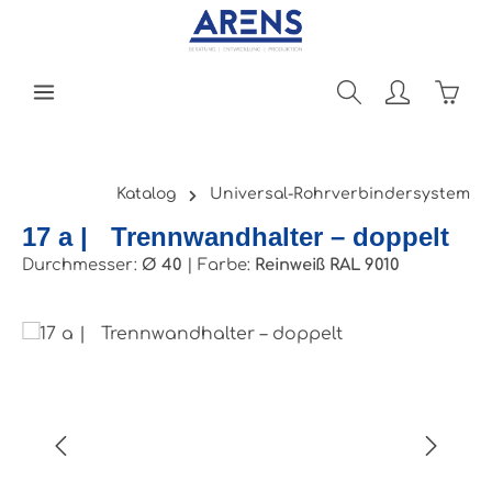
Zum Hauptinhalt springen
Ware
Katalog
Universal-Rohrverbindersystem
17 a | Trennwandhalter – doppelt
Durchmesser:
Ø 40
|
Farbe:
Reinweiß RAL 9010
Bildergalerie überspringen