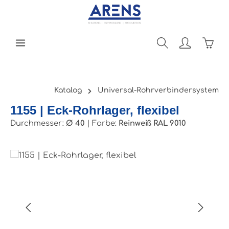
Zum Hauptinhalt springen
Ware
Katalog
Universal-Rohrverbindersystem
1155 | Eck-Rohrlager, flexibel
Durchmesser:
Ø 40
|
Farbe:
Reinweiß RAL 9010
Bildergalerie überspringen