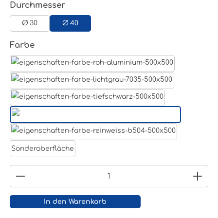
auswählen
Durchmesser
Ø 30
Ø 40
auswählen
Farbe
Aluminum Roh
Lichtgrau RAL 7035
Tiefschwarz RAL 9005
Weißaluminium- RAL 9006
Reinweiß RAL 9010
Sonderoberfläche
Produkt Anzahl: Gib den gewünschten Wert ein
In den Warenkorb