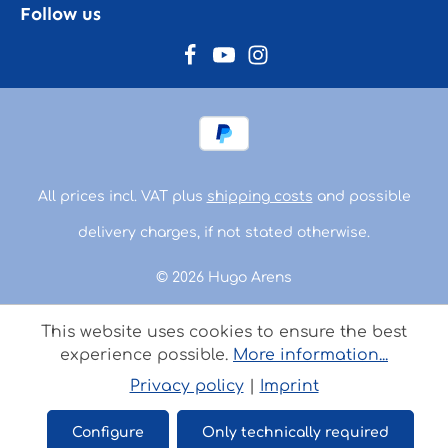
Follow us
All prices incl. VAT plus
shipping costs
and possible
delivery charges, if not stated otherwise.
© 2026 Hugo Arens
This website uses cookies to ensure the best
experience possible.
More information...
Privacy policy
|
Imprint
Configure
Only technically required